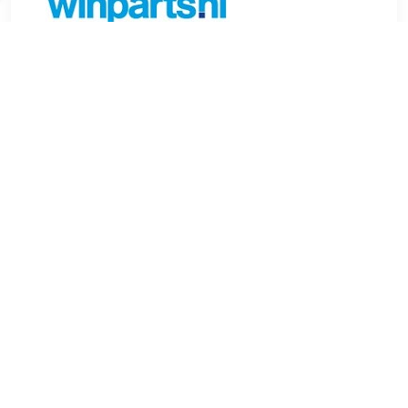
€ 46.12
Verzenden: € 6.99
Voorradig.
FEBI BILSTEIN EGR-klep Werkwijze:Pneumatisch
Aanvullend artikel/aanvullende informatie:Met pakkingen
Gewicht (kg):0,5 kg Voor OE nummer:038 131 501 AN Aantal
aansluitingen 1 , u.a. für Jeep Patriot (MK74), 2.0 liter, 120 pk
(88 kW), 2/2007 tot 12/2017Jeep Compass (MK49), 2.0
liter, 120 pk (88 kW), vanaf 2/2007VW Touran (1T1, 1T2), 2.0
liter, 136 pk (100 kW), 2/2003 tot 5/2010VW Jetta III (1K2),
2.0 liter, 136 pk (100 kW), 9/2005 tot 10/2010Audi A3 (8PA),
1.9 liter, 105 pk (77 kW), 9/2004 tot 5/2010Audi A3 (8PA),
2.0 liter, 140 pk (103 kW), 9/2004 tot 3/2013VW Touran (1T1,
1T2), 1.9 liter, 100 pk (74 kW), 2/2003 tot 5/2004VW Touran