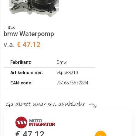
bmw Waterpomp
v.a.
€ 47.12
Fabrikant:
Bmw
Artikelnummer:
vkpc88310
EAN-code:
7316575572334
€ 47.12