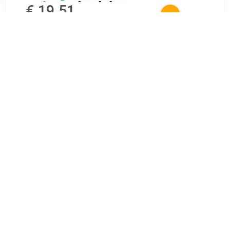
€ 19.51
Verzenden: € 6.99
Voorradig.
€ 19.55
Verzenden: € 6.99
Voorradig.
VICTOR REINZ Cilinderkopbout set Lengte (mm):122 mm
Schroefkop-/moerprofiel:Buiten Torx Spoed [mm]:1,25 mm
Schroefdraadmaat M9 , u.a. für Renault Kangoo (FC0/1), 1.2
liter, 75 pk (55 kW), vanaf 10/2001Renault Symbol II (LU), 1.2