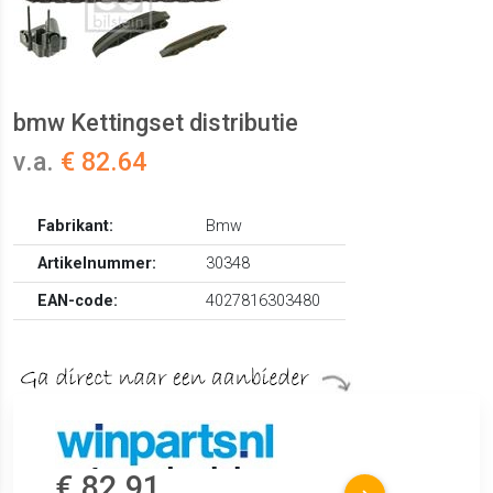
bmw Kettingset distributie
v.a.
€ 82.64
Fabrikant:
Bmw
Artikelnummer:
30348
EAN-code:
4027816303480
€ 82.91