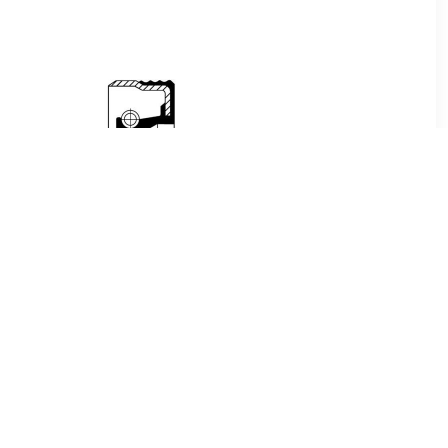
0
€ 2.32
krukas
Dichtingsring, aandrijfas
(oliepomp), Keerring,
differentieel, Keerring,
tussenas, Keerring,
oliepomp, Afdichtring,
tussenas, Keerring,
nokkenas, Keer