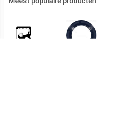
Meest populaire producten
€ 2.06
€ 1.37
Keerring, differentieel
Keerring, nokkenas,
Keerring, krukas VICTOR
REINZ, u.a. für Chevrolet,
Daewoo, Suzuki