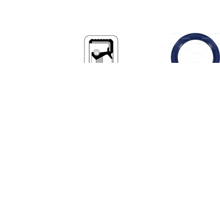
€ 2.52
€ 1.77
€ 2.5
Keerring, krukas
Keerring, krukas 440720
Keerring, 
811986610