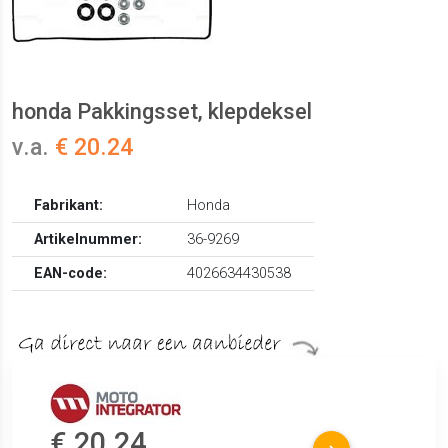
honda Pakkingsset, klepdeksel
v.a.
€ 20.24
Fabrikant:
Honda
Artikelnummer:
36-9269
EAN-code:
4026634430538
€ 20.24