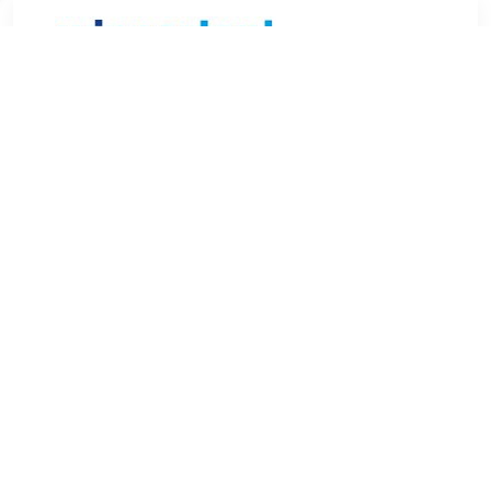
€ 7.14
Verzenden: € 6.99
Voorradig.
Garantie: 2 jaar o.a. geschikt voor MAZDA 323 III Station
Wagon (BW).
TERUG
Algemeen