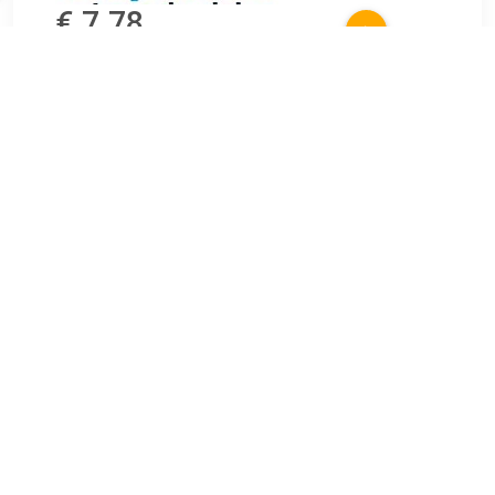
€ 7.78
Verzenden: € 6.99
Voorradig.
€ 9.06
Verzenden: € 9.99
2-4 werkdagen
VICTOR REINZ Klepdekselpakking , u.a. für Mercedes-Benz
G-Klasse (W460), 2.3 liter, 122 pk (90 kW), 5/1987 tot
8/1992Mercedes-Benz G-Klasse (W461), 2.3 liter, 125 pk
(92 kW), 6/1993 tot 7/2000Mercedes-Benz 190 (W201), 2.3