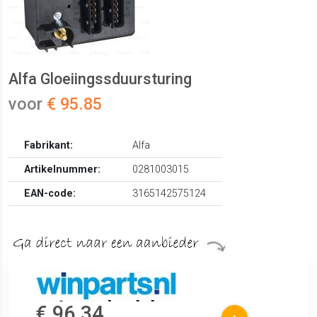
Alfa Gloeiingssduursturing
voor
€ 95.85
Fabrikant:
Alfa
Artikelnummer:
0281003015
EAN-code:
3165142575124
€ 96.34