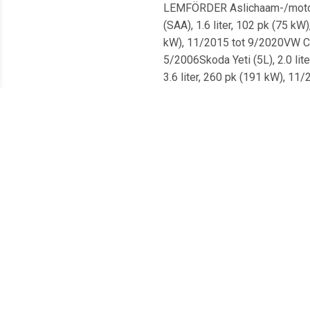
LEMFÖRDER Aslichaam-/motors
(SAA), 1.6 liter, 102 pk (75 k
kW), 11/2015 tot 9/2020VW Cadd
5/2006Skoda Yeti (5L), 2.0 lit
3.6 liter, 260 pk (191 kW), 11/
11/2013 tot 5/2016Skoda Superb
11/2015VW Golf VI (AJ5), 1.6 
SAH), 2.0 liter, 75 pk (55 kW)
kW), vanaf 5/2015VW Caddy Allt
11/2017VW Caddy Alltrack (SAB)
3.2 liter, 250 pk (184 kW), 7/
11/2008VW EOS (1F7, 1F8), 3.2 
liter, 200 pk (147 kW), 4/2008
tot 11/2010VW Passat B7 (365)
Superb II (3T5), 1.4 liter, 12
265 pk (195 kW), 1/2013 tot 5/
tot 5/2016VW Golf VI (517), 1.
liter, 152 pk (112 kW), 11/200