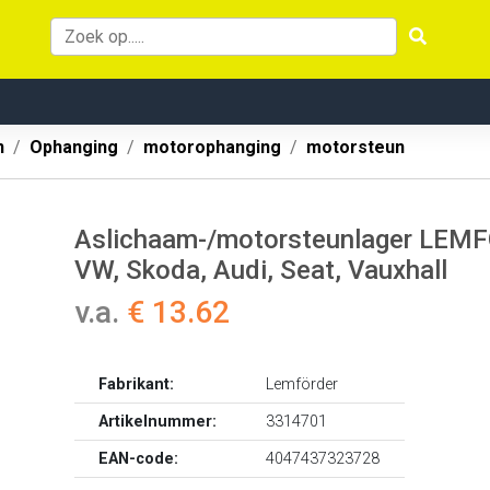
n
Ophanging
motorophanging
motorsteun
Aslichaam-/motorsteunlager LEMFÖ
VW, Skoda, Audi, Seat, Vauxhall
v.a.
€ 13.62
Fabrikant:
Lemförder
Artikelnummer:
3314701
EAN-code:
4047437323728