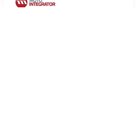
€ 4.93
Verzenden: € 9.99
2-4 werkdagen
€ 6.08
Verzenden: € 6.99
Voorradig.
FEBI BILSTEIN Aanslagrubber, vering Binnendiameter
[mm]:13,3 mm Buitendiameter [mm]:55,6 mm Gewicht
(kg):0,11 kg Binnendiameter [mm]:10,5 mm Voor OE