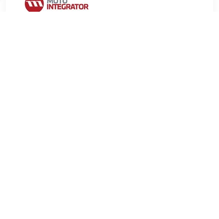
€ 15.30
Verzenden: € 9.99
2-4 werkdagen
€ 22.52
Verzenden: € 6.99
Voorradig.
FEBI BILSTEIN Aanslagrubber, vering Materiaal:Metaal Dikte
[mm]:122 mm Materiaal:PU (Polyurethaan)
Inbouwplaats:Achteras links en rechts Gewicht (kg):0,45 kg ,