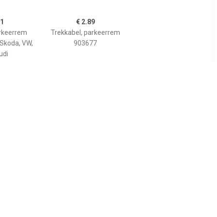
91
€ 2.89
arkeerrem
Trekkabel, parkeerrem
 Skoda, VW,
903677
udi
2
€ 3.73
l 49618
Trekkabel, parkeerrem
903684