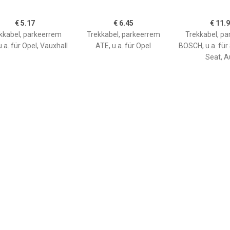
€ 5.17
€ 6.45
€ 11.
kkabel, parkeerrem
Trekkabel, parkeerrem
Trekkabel, p
.a. für Opel, Vauxhall
ATE, u.a. für Opel
BOSCH, u.a. für
Seat, A
€ 10.80
€ 3.45
€ 6.6
kkabel, parkeerrem
Trekkabel, parkeerrem
Handremkabe
FEBI BILSTEIN,
9025117
bouwplaats: Rechts
ter, u.a. für Nissan,
l, Renault, Vauxhall