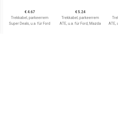
€ 4.67
€ 5.24
Trekkabel, parkeerrem
Trekkabel, parkeerrem
Tre
Super Deals, u.a. für Ford
ATE, u.a. für Ford, Mazda
ATE, u
€ 3.84
€ 12.18
Trekkabel, parkeerrem
Trekkabel, parkeerrem
Tre
FEBI BILSTEIN,
Inbouwplaats: Links
In
achter: , u.a. für VW
ach
Ope