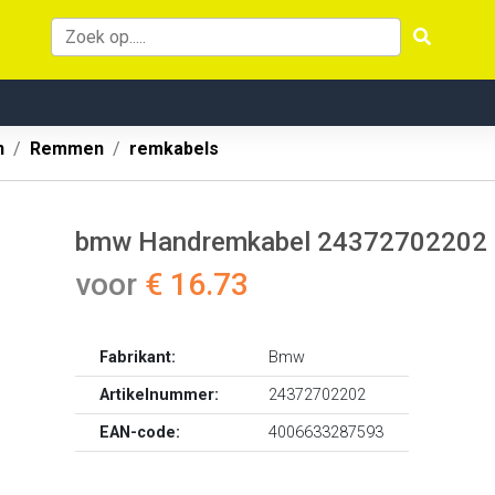
n
Remmen
remkabels
bmw Handremkabel 24372702202
voor
€ 16.73
Fabrikant:
Bmw
Artikelnummer:
24372702202
EAN-code:
4006633287593