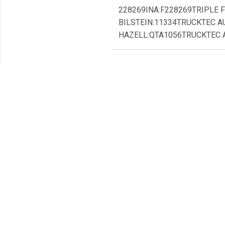
228269INA:F228269TRIPLE 
BILSTEIN:11334TRUCKTEC 
HAZELL:QTA1056TRUCKTEC A
Meest populaire producten
€ 8.03
€ 9.34
Spanrol
Spanrol VKM36038