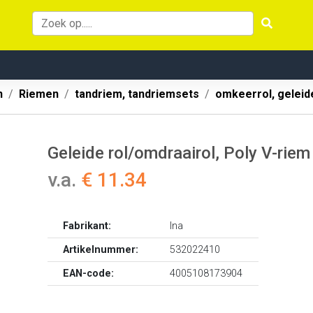
n
Riemen
tandriem, tandriemsets
omkeerrol, geleid
Geleide rol/omdraairol, Poly V-ri
v.a.
€ 11.34
Fabrikant:
Ina
Artikelnummer:
532022410
EAN-code:
4005108173904