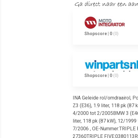
Shopscore | 0
(0)
Shopscore | 0
(0)
INA Geleide rol/omdraairol, P
Z3 (E36), 1.9 liter, 118 pk (8
4/2000 tot 2/2005BMW 3 (E46),
liter, 118 pk (87 kW), 12/1999
7/2006 , OE-Nummer:TRIPL
27360TRIPLE FIVE:0380113R