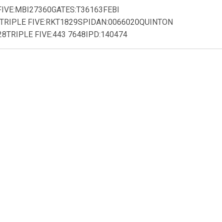
FIVE:MBI27360GATES:T36163FEBI
TRIPLE FIVE:RKT1829SPIDAN:0066020QUINTON
TRIPLE FIVE:443 7648IPD:140474
4
€ 9.26
raairol v-
Spanrol
ign T36418