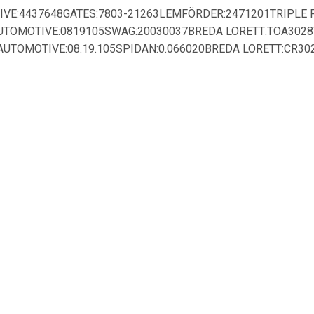
FIVE:4437648GATES:7803-21263LEMFÖRDER:2471201TRIPLE 
AUTOMOTIVE:0819105SWAG:20030037BREDA LORETT:TOA3028
UTOMOTIVE:08.19.105SPIDAN:0.066020BREDA LORETT:CR3028
€ 8.00
€ 7.01
€ 9.3
Ombuigrol
Spanrol 532016110
Geleide rol/omd
snaren DriveAl