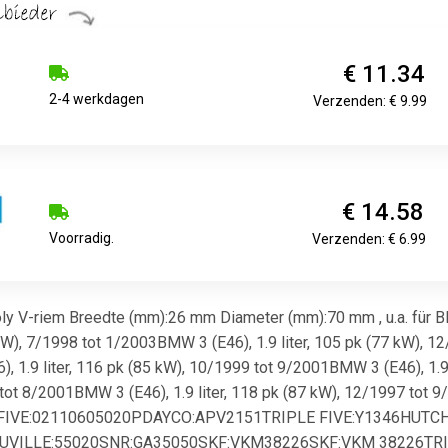
€ 11.34
2-4 werkdagen
Verzenden: € 9.99
€ 14.58
Voorradig.
Verzenden: € 6.99
oly V-riem Breedte (mm):26 mm Diameter (mm):70 mm , u.a. für 
7 kW), 7/1998 tot 1/2003BMW 3 (E46), 1.9 liter, 105 pk (77 kW), 1
 1.9 liter, 116 pk (85 kW), 10/1999 tot 9/2001BMW 3 (E46), 1.9
 tot 8/2001BMW 3 (E46), 1.9 liter, 118 pk (87 kW), 12/1997 tot 9
E FIVE:02110605020PDAYCO:APV2151TRIPLE FIVE:Y1346HUTC
UVILLE:55020SNR:GA35050SKF:VKM38226SKF:VKM 38226TRIPL