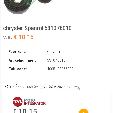
chrysler Spanrol 531076010
v.a.
€ 10.15
Fabrikant:
Chrysler
Artikelnummer:
531076010
EAN-code:
4005108366993
€ 10.15