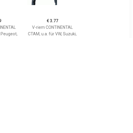
9
€ 3.77
INENTAL
V-riem CONTINENTAL
r Peugeot,
CTAM, u.a. für VW, Suzuki,
 VW, Audi,
Peugeot, Audi, Citroën,
nault, Alfa
Fiat, Renault
o
5
€ 3.55
INENTAL
V-riem CONTINENTAL