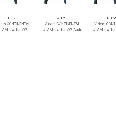
€ 3.23
€ 3.26
€ 3.5
riem CONTINENTAL
V-riem CONTINENTAL
V-riem CONT
TAM, u.a. für VW,
CTAM, u.a. für VW, Audi,
CTAM, u.a. fü
ugeot, Fiat, Lada,
BMW, Seat, Fiat
Daihatsu, Fiat,
roën, Renault, Alfa
Ford, Lancia, Re
meo, Talbot, NSU
Rome
€ 3.57
€ 3.42
€ 3.0
riem CONTINENTAL
V-riem CONTINENTAL
V-riem CONT