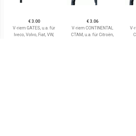
€ 3.00
€ 3.06
V-riem GATES, u.a. für
V-riem CONTINENTAL
V-
Iveco, Volvo, Fiat, VW,
CTAM, u.a. für Citroën,
C
Puch, Nissan, Mitsubishi,
Fiat, Lancia, VW, Peugeot,
Pe
Mercedes-Benz, Rover,
Renault, Seat, Subaru,
Cit
Audi, Lancia, Opel,
Land Rover, Autobianchi,
Ro
Vauxhall, Peugeot, Lada,
Ford, Alpine, Daihatsu
Chevrolet,
€ 3.52
€ 3.62
V-Snaar 6262MC
V-riem CONTINENTAL
V-