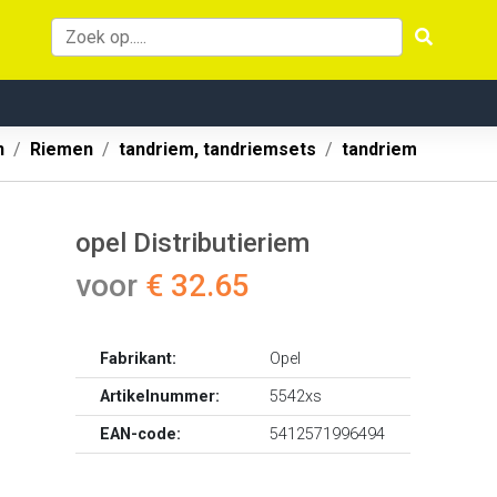
n
Riemen
tandriem, tandriemsets
tandriem
opel Distributieriem
voor
€ 32.65
Fabrikant:
Opel
Artikelnummer:
5542xs
EAN-code:
5412571996494