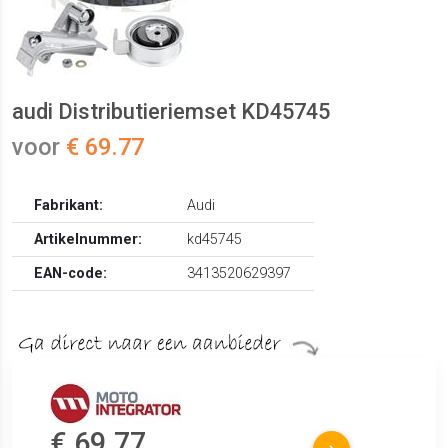
audi Distributieriemset KD45745
voor
€ 69.77
Fabrikant:
Audi
Artikelnummer:
kd45745
EAN-code:
3413520629397
€ 69.77