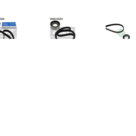
€ 35.24
€ 16.32
€ 13.
ibutieriemset SKF, u.a.
Distributieriemset
Distributie
acia, Renault, Proton,
Nissan