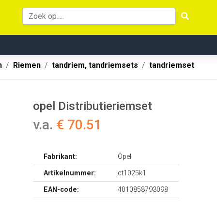
n
Riemen
tandriem, tandriemsets
tandriemset
opel Distributieriemset
v.a.
€ 70.51
Fabrikant:
Opel
Artikelnummer:
ct1025k1
EAN-code:
4010858793098