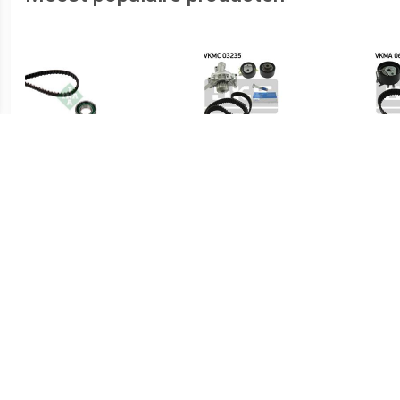
€ 16.44
€ 81.51
Distributieriemset
Waterpomp +
Distr
distributieriem set SKF, u.a.
für D
für Peugeot, Fiat, Citroën,
Lancia