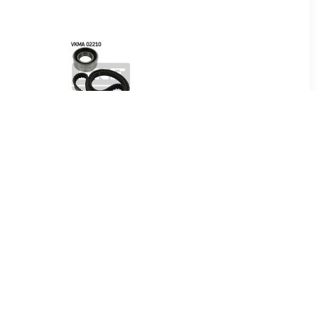
01
€ 14.31
riemset
Distributieriemset
VKMA02210