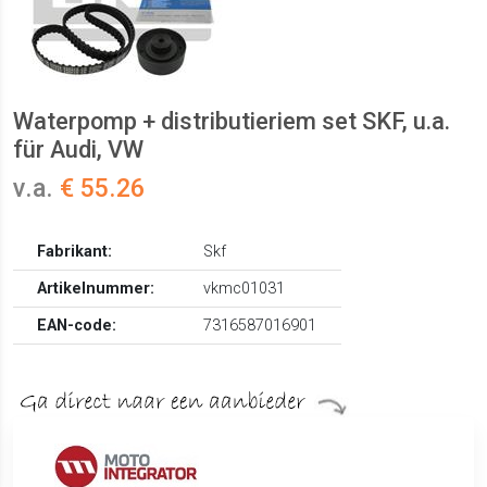
Waterpomp + distributieriem set SKF, u.a.
für Audi, VW
v.a.
€ 55.26
Fabrikant:
Skf
Artikelnummer:
vkmc01031
EAN-code:
7316587016901