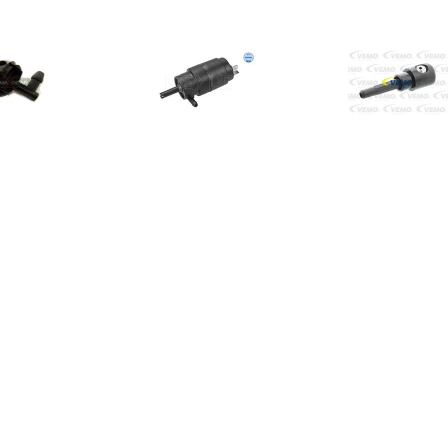
€ 0.95
€ 9.17
€ 5.7
Sproeikop
Reinigingsvloeistofpomp,
sproei
einigingsvloeistof
ruitenreiniging
€ 45.72
€ 13.84
€ 14.