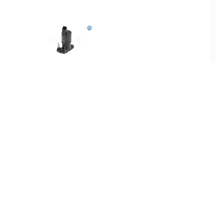
1
€ 9.92
kop
Reinigingsvloeistofpomp,
ruitenreiniging
12
€ 7.95