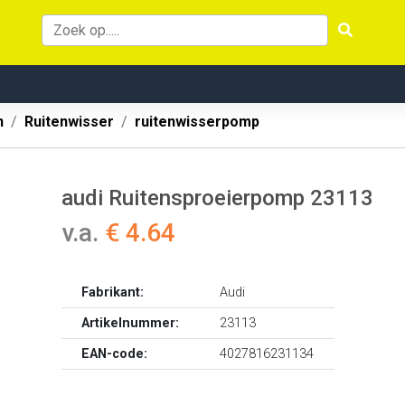
n
Ruitenwisser
ruitenwisserpomp
audi Ruitensproeierpomp 23113
v.a.
€ 4.64
Fabrikant:
Audi
Artikelnummer:
23113
EAN-code:
4027816231134