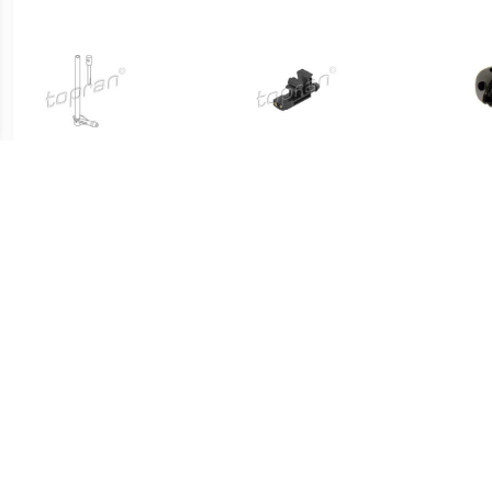
€ 1.65
€ 1.62
Sproeikop
Sproeikop
reinigingsvloeistof 107178
reinigingsvloeistof
r
€ 13.08
€ 1.58