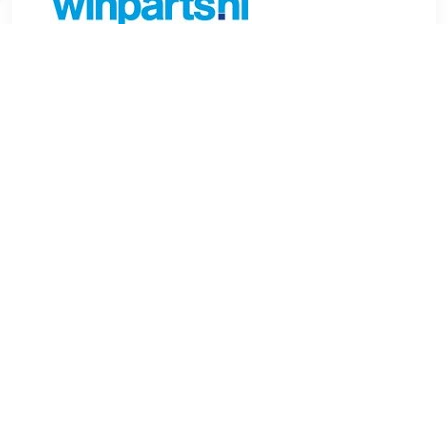
€ 16.03
Verzenden: € 6.99
Voorradig.
FEBI BILSTEIN Axiaalkogel, spoorstang ProKit Binnendraad
[mm]:M14 x 1,5 mm Inbouwplaats:Vooras links en rechts
Aanvullend artikel/aanvullende informatie:met borgmoer
Gewicht (kg):0,435 kg Lengte (mm):209,5 mm Buitendraad
[mm]:M14 x 1,5 mm , u.a. für Renault Grand Scénic III (JZ0/1),
1.5 liter, 106 pk (78 kW), vanaf 2/2009Renault Grand Scénic
III (JZ0/1), 1.9 liter, 131 pk (96 kW), vanaf 2/2009Renault
Megane III (B3, BZ0/1), 1.6 liter, 110 pk (81 kW), 5/2009 tot
8/2015Renault Scénic III (JZ0/1), 1.6 liter, 110 pk (81 kW),
vanaf 2/2009Renault Fluence (L3), 1.6 liter, 106 pk (78 kW),
vanaf 2/2010Renault Scénic III (JZ0/1), 2.0 liter, 160 pk (118