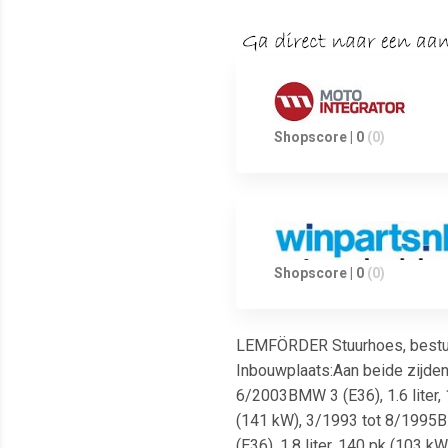
Shopscore | 0
(0)
Shopscore | 0
(0)
LEMFÖRDER Stuurhoes, bestur
Inbouwplaats:Aan beide zijden 
6/2003BMW 3 (E36), 1.6 liter,
(141 kW), 3/1993 tot 8/1995BM
(E36), 1.8 liter, 140 pk (103 