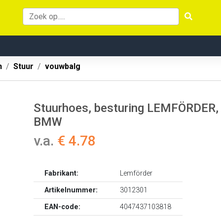
n
Stuur
vouwbalg
Stuurhoes, besturing LEMFÖRDER, In
BMW
v.a.
€ 4.78
Fabrikant:
Lemförder
Artikelnummer:
3012301
EAN-code:
4047437103818