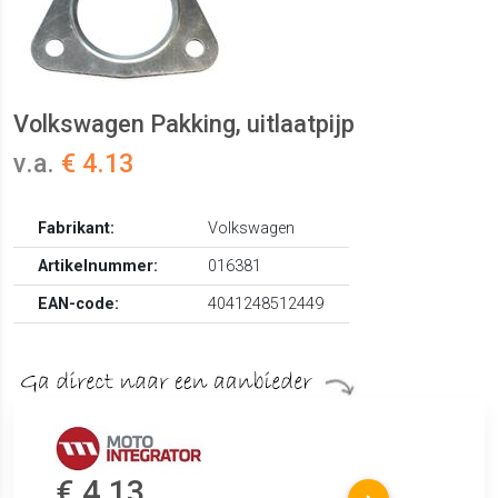
Volkswagen Pakking, uitlaatpijp
v.a.
€ 4.13
Fabrikant:
Volkswagen
Artikelnummer:
016381
EAN-code:
4041248512449
€ 4.13