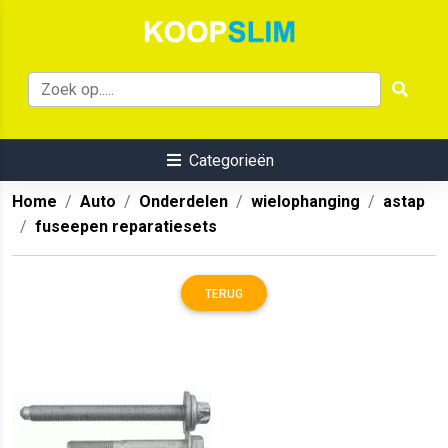
Categorieën
Home
Auto
Onderdelen
wielophanging
astap
fuseepen reparatiesets
TERUG