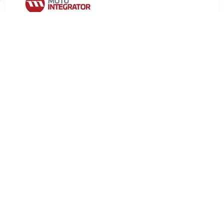
€ 13.33
Verzenden: € 9.99
2-4 werkdagen
€ 18.33
Verzenden: € 6.99
Voorradig.
LEMFÖRDER Reparatieset, wielophanging
Inbouwplaats:Onder voor artikelnummer:36216 01 voor
artikelnummer:36017 01 voor artikelnummer:36018 01