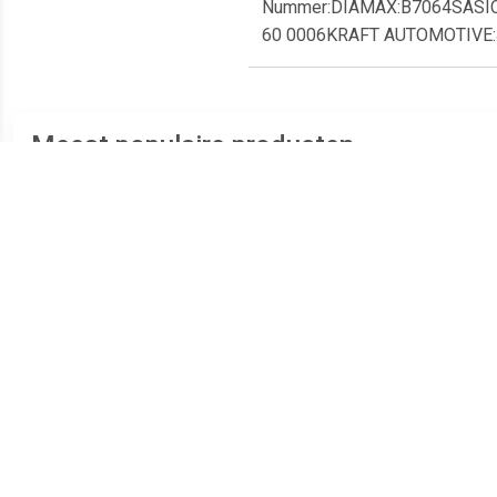
Nummer:DIAMAX:B7064SASIC
60 0006KRAFT AUTOMOTIVE
Meest populaire producten
€ 0.30
€ 0.32
Afschermhuls,
Huls WielDraagarm
draagarmrubber