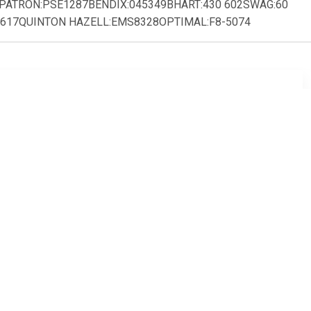
5PATRON:PSE1287BENDIX:045349BHART:430 602SWAG:60
0617QUINTON HAZELL:EMS8328OPTIMAL:F8-5074
8
€ 16.73
ubber
Draagarmrubber
garm