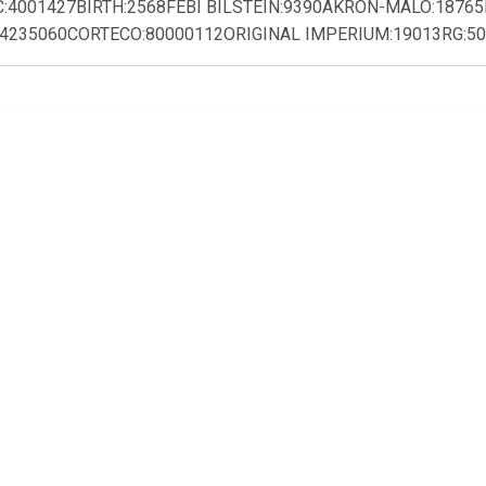
:4001427BIRTH:2568FEBI BILSTEIN:9390AKRON-MALÒ:1876
:4235060CORTECO:80000112ORIGINAL IMPERIUM:19013RG:5
€ 1.04
€ 0.74
€ 0.9
Draagarmlager
Draagarmrubber
Draagarmr
Wieldraa