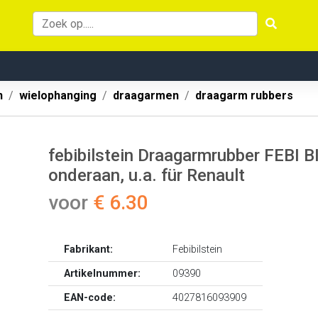
n
wielophanging
draagarmen
draagarm rubbers
febibilstein Draagarmrubber FEBI 
onderaan, u.a. für Renault
voor
€ 6.30
Fabrikant:
Febibilstein
Artikelnummer:
09390
EAN-code:
4027816093909