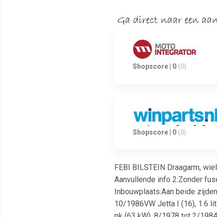
Shopscore | 0
(0)
Shopscore | 0
(0)
FEBI BILSTEIN Draagarm, wiel
Aanvullende info 2:Zonder fus
Inbouwplaats:Aan beide zijden 
10/1986VW Jetta I (16), 1.6 lit
pk (63 kW), 8/1978 tot 2/1984V