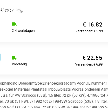
€ 16.82
2-4 werkdagen
Verzenden: € 9.99
€ 22.65
Voorradig.
Verzenden: € 6.99
ophanging Draagarmtype:Driehoeksdraagarm Voor OE nummer:171 
eekogel Materiaal:Plaatstaal Inbouwplaats:Vooras onderaan Aanvu
, u.a. für VW Scirocco (53B), 1.6 liter, 72 pk (53 kW), 4/1986 tot
er, 70 pk (51 kW), 3/1982 tot 2/1984VW Scirocco (53B), 1.8 liter,
W Golf I (155), 1.6 liter, 72 pk (53 kW), 4/1986 tot 2/1990VW Sc