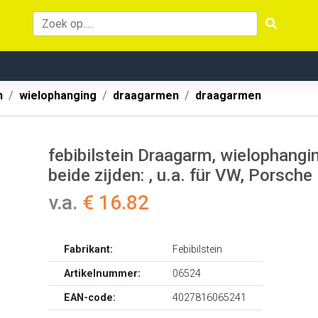
n
wielophanging
draagarmen
draagarmen
febibilstein Draagarm, wielophang
beide zijden: , u.a. für VW, Porsche
v.a.
€ 16.82
Fabrikant:
Febibilstein
Artikelnummer:
06524
EAN-code:
4027816065241