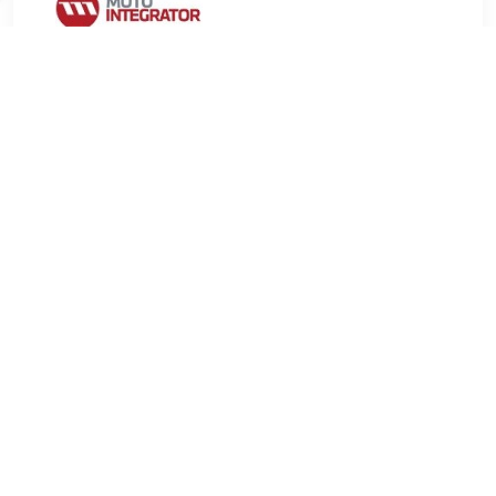
€ 9.89
Verzenden: € 9.99
2-4 werkdagen
€ 13.51
Verzenden: € 6.99
Voorradig.
FEBI BILSTEIN Fuseekogel
Draagarmtype:Driehoeksdraagarm Inbouwplaats:Onder
Diameter van de bevestigingspunten [mm]:12,5 mm