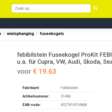
n
wielophanging
fuseekogels
febibilstein Fuseekogel ProKit FEB
u.a. für Cupra, VW, Audi, Skoda, Se
voor
€ 19.63
Fabrikant:
Febibilstein
Artikelnummer:
31486
EAN-code:
4027816314868