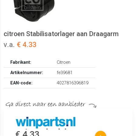
citroen Stabilisatorlager aan Draagarm
v.a.
€ 4.33
Fabrikant:
Citroen
Artikelnummer:
fe39681
EAN-code:
4027816396819
€ 4.33