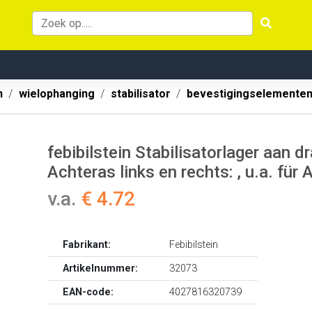
n
wielophanging
stabilisator
bevestigingselemente
febibilstein Stabilisatorlager aan
Achteras links en rechts: , u.a. für
v.a.
€ 4.72
Fabrikant:
Febibilstein
Artikelnummer:
32073
EAN-code:
4027816320739