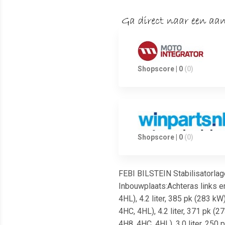
Shopscore | 0
(0)
Shopscore | 0
(0)
FEBI BILSTEIN Stabilisatorla
Inbouwplaats:Achteras links en
4HL), 4.2 liter, 385 pk (283 k
4HC, 4HL), 4.2 liter, 371 pk (
4H8, 4HC, 4HL), 3.0 liter, 250