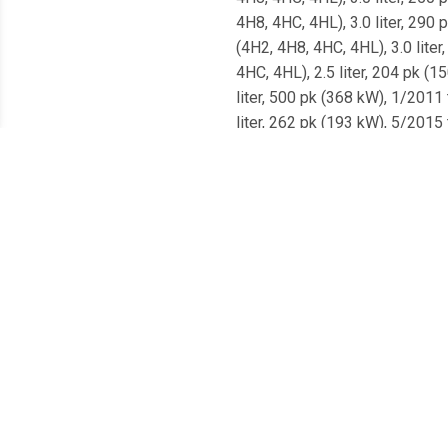
4H8, 4HC, 4HL), 3.0 liter, 290
(4H2, 4H8, 4HC, 4HL), 3.0 lite
4HC, 4HL), 2.5 liter, 204 pk (
liter, 500 pk (368 kW), 1/2011
liter, 262 pk (193 kW), 5/2015
102 pk (75 kW), vanaf 9/2009Au
pk (176 kW), 11/2012 tot 6/201
6/2013VW Tiguan (5N), 1.4 lite
1.8 liter, 160 pk (118 kW), 6/
6/2007 tot 7/2009Seat Toledo I
1.9 liter, 105 pk (77 kW), 4/20
6/2007 tot 5/2009Seat Altea Xl
(1K5), 1.4 liter, 80 pk (59 kW)
9/2007 tot 7/2018Seat Altea Xl
5/2010VW Jetta III (1K2), 1.4 
2.0 liter, 200 pk (147 kW), 4/
3/2004 tot 5/2009VW Jetta III 
4/2009Skoda Octavia II (1Z5), 