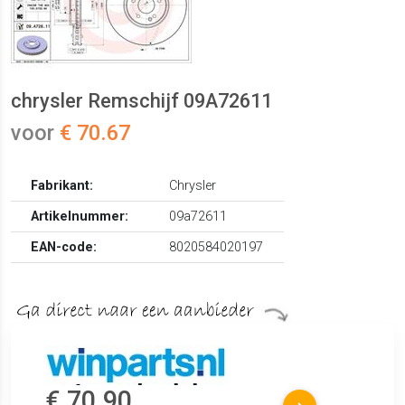
chrysler Remschijf 09A72611
voor
€ 70.67
Fabrikant:
Chrysler
Artikelnummer:
09a72611
EAN-code:
8020584020197
€ 70.90