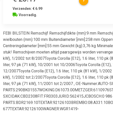
Verzenden: € 6.99
Voorradig.
FEBI BILSTEIN Remschijf Remschijfdikte (mm):9 mm Remschijf
wielbouten (mm):100 mm Buitendiameter [mm]:258 mm Opperv
Centreringdiameter [mm]:55 mm Gewicht (kg):3,76 kg Minimale
stuk! Remschijven moeten altijd paarsgewijs worden vervangen. , 
kW), 1/2002 tot 8/2007Toyota Corolla (E12), 1.6 liter, 110 pk 
liter, 97 pk (71 kW), 10/2001 tot 10/2006Toyota Corolla (E12), 
12/2007Toyota Corolla (E12), 1.6 liter, 110 pk (81 kW), 1/2002 
kW), 1/2002 tot 2/2007Toyota Corolla (E12), 1.6 liter, 110 pk 
liter, 97 pk (71 kW), 11/2001 tot 2/2007 , OE-Nummer:AUTO-
PARTS:290BK01557WOKING:D61073.00METZGER:6110976ST
SXCIDAK:CBD2308FIT:FR0303JURID:562415JCBOSCH:0 986
PARTS:BDR2169.10TEXTAR:92126103BREMBO:08.A331.10BO
677TEXTAR:92126100WAGNER:WGR1419-