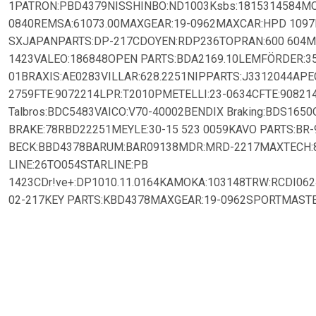
1PATRON:PBD4379NISSHINBO:ND1003Ksbs:1815314584MO
0840REMSA:61073.00MAXGEAR:19-0962MAXCAR:HPD 1097
SXJAPANPARTS:DP-217CDOYEN:RDP236TOPRAN:600 604M
1423VALEO:186848OPEN PARTS:BDA2169.10LEMFÖRDER:3
01BRAXIS:AE0283VILLAR:628.2251NIPPARTS:J3312044APEC
2759FTE:9072214LPR:T2010PMETELLI:23-0634CFTE:90821
Talbros:BDC5483VAICO:V70-40002BENDIX Braking:BDS165
BRAKE:78RBD22251MEYLE:30-15 523 0059KAVO PARTS:BR-9
BECK:BBD4378BARUM:BAR09138MDR:MRD-2217MAXTECH:8
LINE:26TO054STARLINE:PB
1423CDr!ve+:DP1010.11.0164KAMOKA:103148TRW:RCDI06
02-217KEY PARTS:KBD4378MAXGEAR:19-0962SPORTMASTE
MSDACO Germany:604584JAPKO:61217ACKOJA:A70-40002Z
9419AP:14949TRW:DF4379SAMKO:T2010PBrake
ENGINEERING:DI956419QUARO:QD8603DELPHI:BG3889ACK
MARELLI:360406066300MAXTECH:861199.0000JAPKO:612
1Oyodo:40H2043-OYOLPR:T2010PRFENOX:TB218092VAN H
9875NiBK:RN1190FTE:BS5483BPROFIT:5010-1419MAXTECH:86