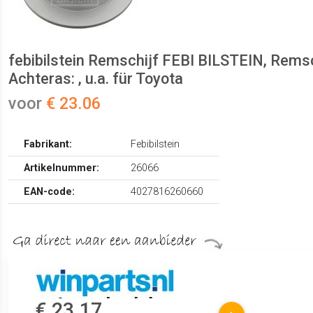
febibilstein Remschijf FEBI BILSTEIN, Remsc
Achteras: , u.a. für Toyota
voor
€ 23.06
Fabrikant:
Febibilstein
Artikelnummer:
26066
EAN-code:
4027816260660
€ 23.17