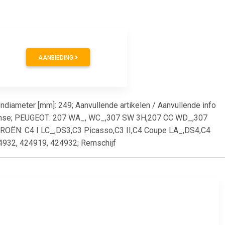
AANBIEDING
endiameter [mm]: 249; Aanvullende artikelen / Aanvullende info
rachse; PEUGEOT: 207 WA_, WC_,307 SW 3H,207 CC WD_,307
ROËN: C4 I LC_,DS3,C3 Picasso,C3 II,C4 Coupe LA_,DS4,C4
24932, 424919, 424932; Remschijf