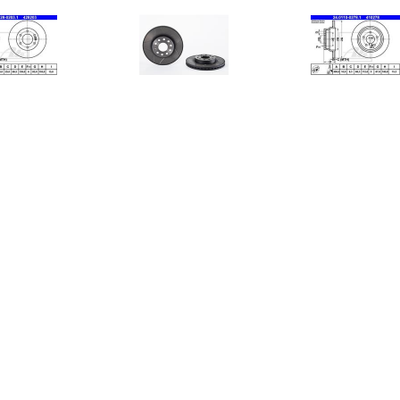
€ 41.00
€ 54.72
€ 37.
Remschijf ATE,
Remschijf BREMBO MAX
Remschijf
Remschijftype:
LINE BREMBO,
Remschijftype
entileerd: , u.a. für
Remschijftype: Gespleten:
u.a. für Merc
rcedes-Benz, VW
, u.a. für VW, Skoda, Seat,
Audi