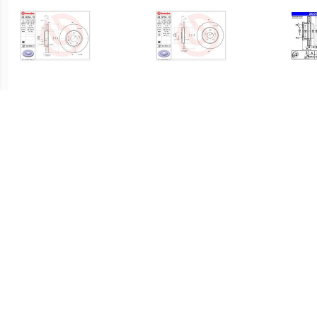
€ 52.63
€ 30.29
Remschijf COATED DISC
Remschijf COATED DISC
LINE BREMBO,
LINE BREMBO,
Remschijftype: Binnen
Remschijftype: Massief,
Gev
geventileerd, u.a. für Opel,
u.a. für Ford, Jaguar
Me
Chevrolet, Vauxhall