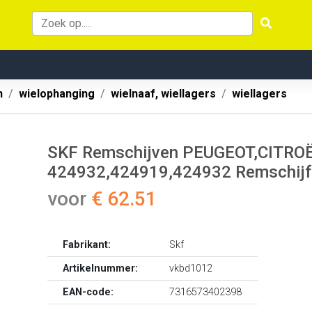
n
wielophanging
wielnaaf, wiellagers
wiellagers
SKF Remschijven PEUGEOT,CITRO
424932,424919,424932 Remschijf
voor
€ 62.51
Fabrikant:
Skf
Artikelnummer:
vkbd1012
EAN-code:
7316573402398