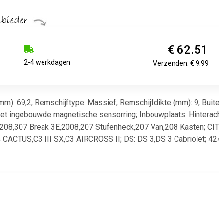
€ 62.51
2-4 werkdagen
Verzenden: € 9.99
mm): 69,2; Remschijftype: Massief; Remschijfdikte (mm): 9; Buit
 Met ingebouwde magnetische sensorring; Inbouwplaats: Hinte
08,307 Break 3E,2008,207 Stufenheck,207 Van,208 Kasten; CIT
4 CACTUS,C3 III SX,C3 AIRCROSS II; DS: DS 3,DS 3 Cabriolet; 4