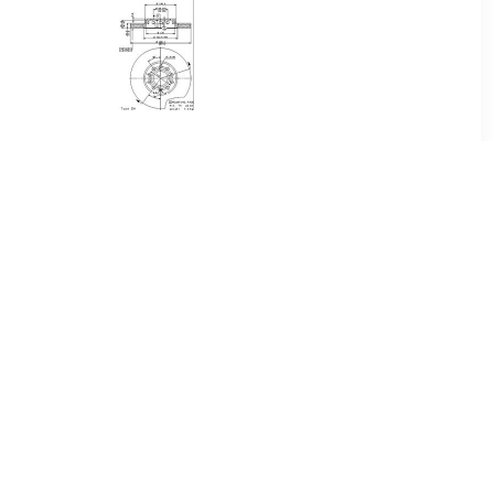
24
€ 38.11
 ATE,
Remschijf BREMBO,
: Massief,
Remschijftype: Binnen
edes-Benz
geventileerd, u.a. für Audi,
Seat, Skoda