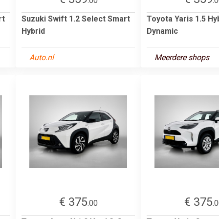
.00
.
rt
Suzuki Swift 1.2 Select Smart
Toyota Yaris 1.5 Hy
Hybrid
Dynamic
Auto.nl
Meerdere shops
€ 375
€ 375
.00
.