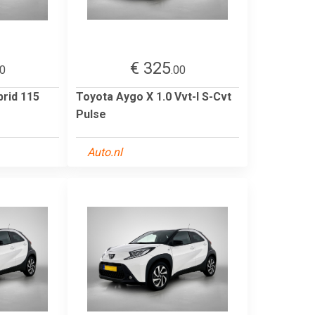
€ 325
00
.00
brid 115
Toyota Aygo X 1.0 Vvt-I S-Cvt
Pulse
Auto.nl