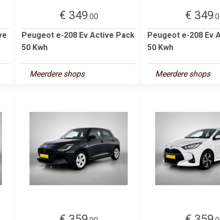
€ 349
€ 349
.00
.
ve
Peugeot e-208 Ev Active Pack
Peugeot e-208 Ev A
50 Kwh
50 Kwh
Meerdere shops
Meerdere shops
€ 359
€ 359