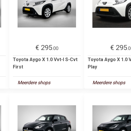
€ 295
€ 295
.00
.
Toyota Aygo X 1.0 Vvt-I S-Cvt
Toyota Aygo X 1.0 V
First
Play
Meerdere shops
Meerdere shops