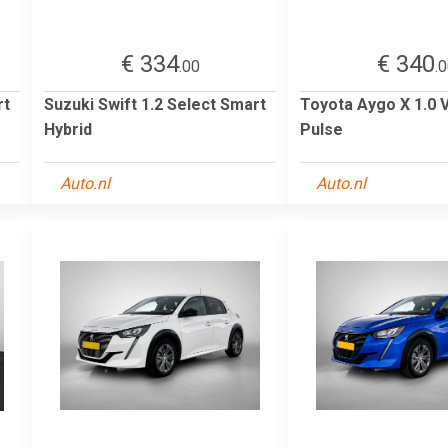
€ 334
€ 340
.00
.
rt
Suzuki Swift 1.2 Select Smart
Toyota Aygo X 1.0 V
Hybrid
Pulse
Auto.nl
Auto.nl