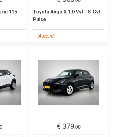
00
.00
brid 115
Toyota Aygo X 1.0 Vvt-I S-Cvt
Pulse
Auto.nl
€ 379
00
.00