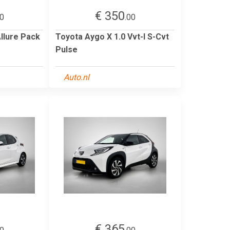
€ 350
00
.00
llure Pack
Toyota Aygo X 1.0 Vvt-I S-Cvt
Pulse
Auto.nl
€ 365