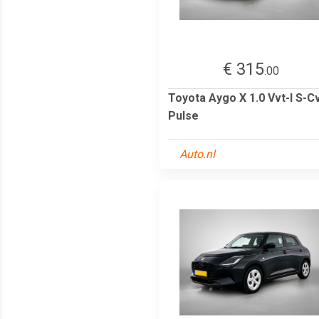
€ 315
.00
Toyota Aygo X 1.0 Vvt-I S-C
Pulse
Auto.nl