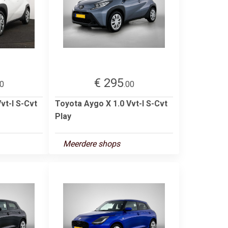
€ 295
00
.00
vt-I S-Cvt
Toyota Aygo X 1.0 Vvt-I S-Cvt
Play
Meerdere shops