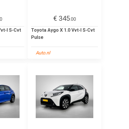
€ 345
00
.00
vt-I S-Cvt
Toyota Aygo X 1.0 Vvt-I S-Cvt
Pulse
Auto.nl