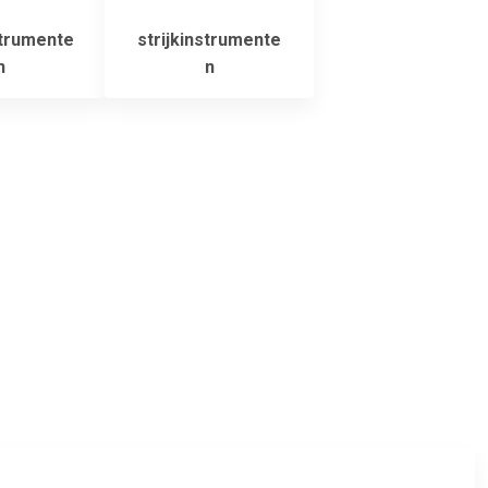
trumente
strijkinstrumente
n
n