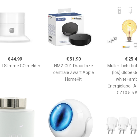
€ 44.99
€ 51.90
€ 25.
it Slimme CO melder
HM2-G01 Draadloze
Müller-Licht ti
centrale Zwart Apple
(los) Globe G
HomeKit
white+amb
Energielabel: A
GZ10 5.5 