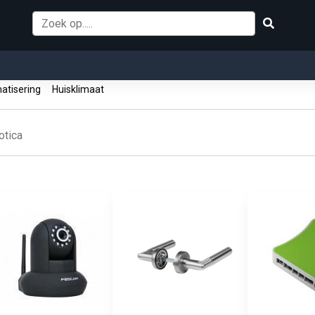
atisering
Huisklimaat
tica