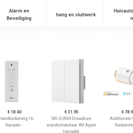
Alarm en
Huisauto
hang en sluitwerk
Beveiliging
n
€ 18.40
€ 31.95
€ 78.
tandbediening 16-
WS-EUK04 Draadloze
Additionele
Kanaals -
wandschakelaar Wit Apple
Radiator
HomeKit