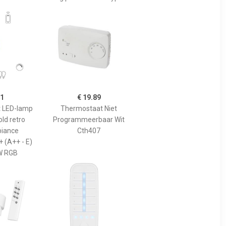
41
€ 19.89
nt LED-lamp
Thermostaat Niet
old retro
Programmeerbaar Wit
iance
Cth407
+ (A++ - E)
W RGB