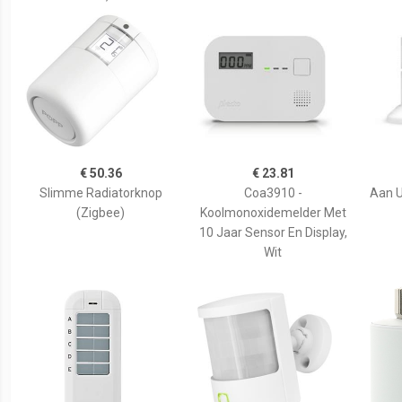
€ 50.36
€ 23.81
Slimme Radiatorknop
Coa3910 -
Aan U
(Zigbee)
Koolmonoxidemelder Met
10 Jaar Sensor En Display,
Wit