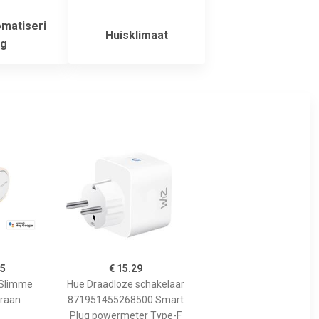
matiseri
Huisklimaat
g
95
€ 15.29
 Slimme
Hue Draadloze schakelaar
kraan
871951455268500 Smart
Plug powermeter Type-F