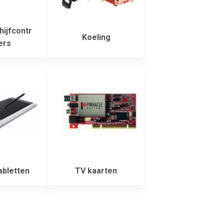
ijfcontr
Koeling
ers
bletten
TV kaarten