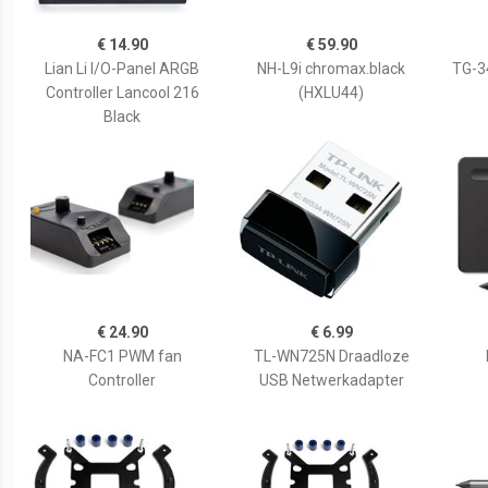
€ 14.90
€ 59.90
Lian Li I/O-Panel ARGB
NH-L9i chromax.black
TG-3
Controller Lancool 216
(HXLU44)
Black
€ 24.90
€ 6.99
NA-FC1 PWM fan
TL-WN725N Draadloze
Controller
USB Netwerkadapter