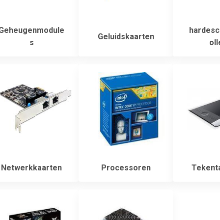
Geheugenmodule
hardesch
Geluidskaarten
s
oll
Netwerkkaarten
Processoren
Tekenta