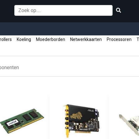
rollers
Koeling
Moederborden
Netwerkkaarten
Processoren
T
onenten