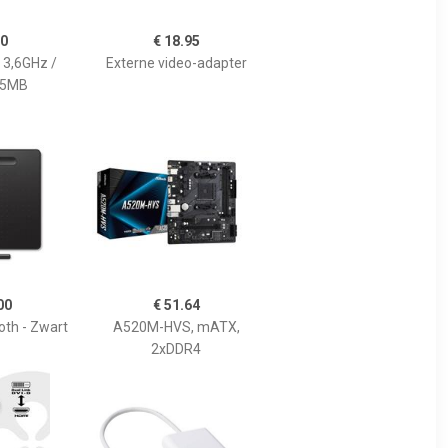
90
€ 18.95
 3,6GHz /
Externe video-adapter
35MB
00
€ 51.64
oth - Zwart
A520M-HVS, mATX,
2xDDR4