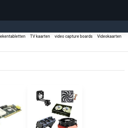
ekentabletten
TV kaarten
video capture boards
Videokaarten