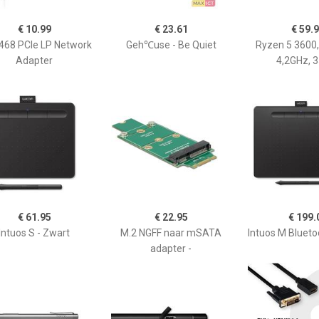
€ 10.99
€ 23.61
€ 59.
468 PCIe LP Network
Geh℃use - Be Quiet
Ryzen 5 3600,
Adapter
4,2GHz, 
€ 61.95
€ 22.95
€ 199.
Intuos S - Zwart
M.2 NGFF naar mSATA
Intuos M Blueto
adapter -