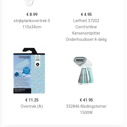
€ 8.99
€ 4.95
strijkplankovertrek S
Leifheit 37202
110x34cm
Comfortline
Kersenontpitter
Onderhoudsset 4-delig
€ 11.25
€ 41.95
Overtrek (A)
332846 Kledingstomer
1500W