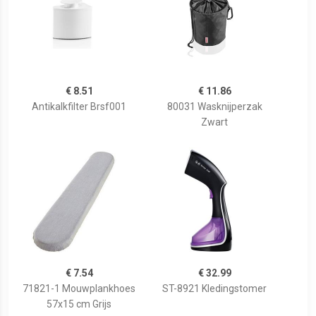
€ 8.51
€ 11.86
Antikalkfilter Brsf001
80031 Wasknijperzak
Zwart
€ 7.54
€ 32.99
71821-1 Mouwplankhoes
ST-8921 Kledingstomer
57x15 cm Grijs