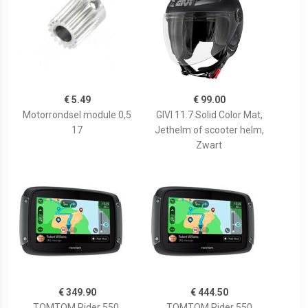
€ 5.49
€ 99.00
Motorrondsel module 0,5
GIVI 11.7 Solid Color Mat,
17
Jethelm of scooter helm,
Zwart
€ 349.90
€ 444.50
TOMTOM Rider 550,
TOMTOM Rider 550