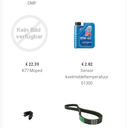
DMP
€ 22.39
€ 2.82
K77 Moped
Sensor
koelmiddeltemperatuur
01300