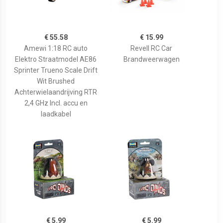
€ 55.58
€ 15.99
Amewi 1:18 RC auto
Revell RC Car
Elektro Straatmodel AE86
Brandweerwagen
Sprinter Trueno Scale Drift
Wit Brushed
Achterwielaandrijving RTR
2,4 GHz Incl. accu en
laadkabel
€ 5.99
€ 5.99