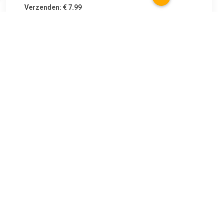
Verzenden: € 7.99
Leverbaar in 1 - 2 werkdagen
€ 27.99
Verzenden: € 5.95
Leverbaar in 4 - 7 werkdagen
€ 49.95
Verzenden: € 0.00