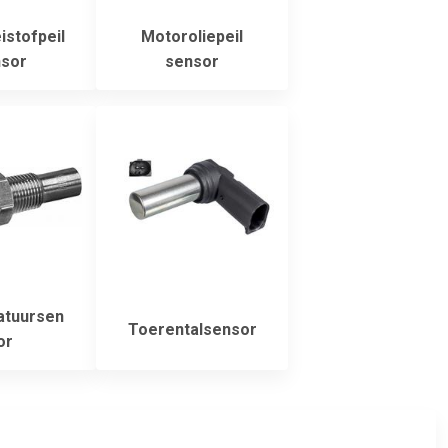
istofpeil
Motoroliepeil
sor
sensor
tuursen
Toerentalsensor
or