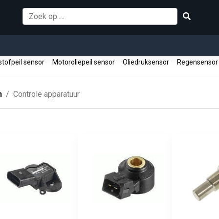
stofpeil sensor
Motoroliepeil sensor
Oliedruksensor
Regensenso
n
Controle apparatuur