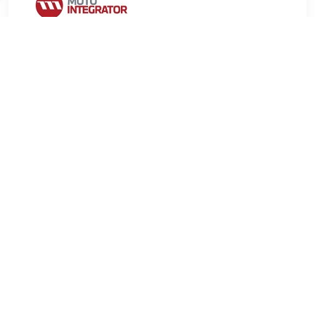
€ 10.87
Verzenden: € 9.99
2-4 werkdagen
€ 14.50
Verzenden: € 6.99
Voorradig.
MEYLE Stabilisatorstang MEYLE-ORIGINAL Quality
Inbouwplaats:Vooras rechts Lengte (mm):90 mm Aanvullend
artikel/aanvullende informatie:Met toebehoren Stang /