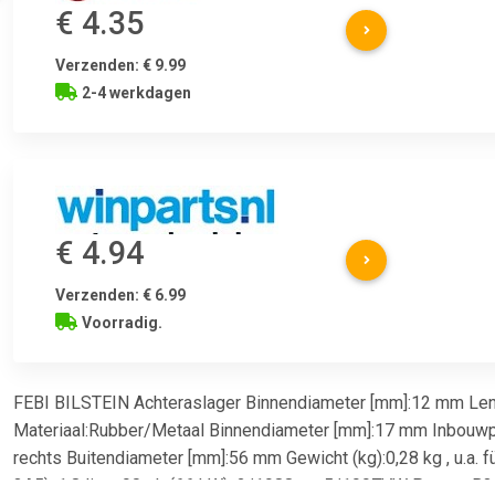
€ 4.35
Verzenden: € 9.99
2-4 werkdagen
€ 4.94
Verzenden: € 6.99
Voorradig.
FEBI BILSTEIN Achteraslager Binnendiameter [mm]:12 mm Le
Materiaal:Rubber/Metaal Binnendiameter [mm]:17 mm Inbouwpl
rechts Buitendiameter [mm]:56 mm Gewicht (kg):0,28 kg , u.a. 
3A5), 1.8 liter, 90 pk (66 kW), 2/1988 tot 5/1997VW Passat B3/B