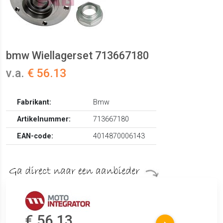
bmw Wiellagerset 713667180
v.a.
€ 56.13
Fabrikant:
Bmw
Artikelnummer:
713667180
EAN-code:
4014870006143
€ 56.13