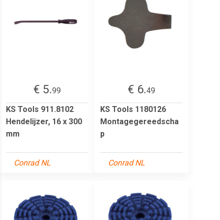
€ 5.
€ 6.
99
49
KS Tools 911.8102
KS Tools 1180126
Hendelijzer, 16 x 300
Montagegereedscha
mm
p
Conrad NL
Conrad NL