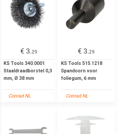
€ 3.
€ 3.
29
29
KS Tools 340.0001
KS Tools 515.1218
Staaldraadborstel 0,3
Spandoorn voor
mm, Ø 38 mm
foliegum, 6 mm
Conrad NL
Conrad NL