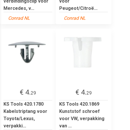
verbindingsclip voor
voor
Mercedes, v...
Peugeot/Citroë...
Conrad NL
Conrad NL
€ 4.
€ 4.
29
29
KS Tools 420.1780
KS Tools 420.1869
Kabelstriptang voor
Kunststof schroef
Toyota/Lexus,
voor VW, verpakking
verpakki...
van ...