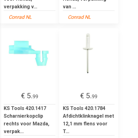
verpakking v...
van ...
Conrad NL
Conrad NL
€ 5.
€ 5.
99
99
KS Tools 420.1417
KS Tools 420.1784
Scharnierkopclip
Afdichtklinknagel met
rechts voor Mazda,
12,1 mm flens voor
verpak...
T...