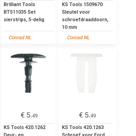
Brilliant Tools
KS Tools 1509670
BT511035 Set
Sleutel voor
sierstrips, 5-delig
schroefdraaddoorn,
10 mm
Conrad NL
Conrad NL
€ 5.
€ 5.
49
49
KS Tools 420.1262
KS Tools 420.1263
Deur- en
Schroef voor Ford,