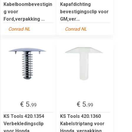
Kabelboombevestigin
Kapafdichting
g voor
bevestigingsclip voor
Ford,verpakking ...
GM,ver...
Conrad NL
Conrad NL
€ 5.
€ 5.
99
99
KS Tools 420.1354
KS Tools 420.1360
Verbekledingsclip
Kabelstriptang voor
voor Honda,
Honda, verpakking