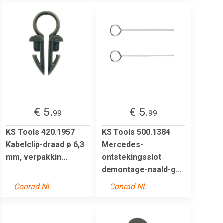
€ 5.
€ 5.
99
99
KS Tools 420.1957
KS Tools 500.1384
Kabelclip-draad ø 6,3
Mercedes-
mm, verpakkin...
ontstekingsslot
demontage-naald-g...
Conrad NL
Conrad NL