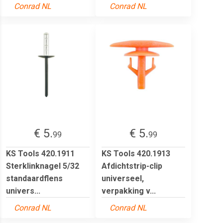
Conrad NL
Conrad NL
€ 5.
€ 5.
99
99
KS Tools 420.1911
KS Tools 420.1913
Sterklinknagel 5/32
Afdichtstrip-clip
standaardflens
universeel,
univers...
verpakking v...
Conrad NL
Conrad NL