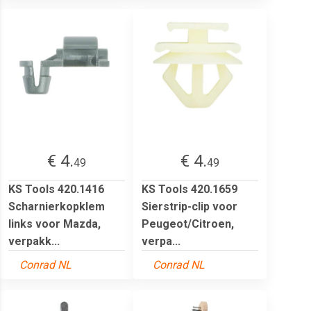
€ 4.
€ 4.
49
49
KS Tools 420.1416
KS Tools 420.1659
Scharnierkopklem
Sierstrip-clip voor
links voor Mazda,
Peugeot/Citroen,
verpakk...
verpa...
Conrad NL
Conrad NL