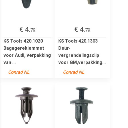
€ 4.
€ 4.
79
79
KS Tools 420.1020
KS Tools 420.1303
Bagagereklemmet
Deur-
voor Audi, verpakking
vergrendelingsclip
van ...
voor GM,verpakking...
Conrad NL
Conrad NL