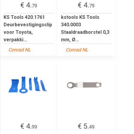
€ 4.
€ 4.
79
79
KS Tools 420.1761
kstools KS Tools
Deurbevestigingsclip
340.0003
voor Toyota,
Staaldraadborstel 0,3
verpakki...
mm, Ø...
Conrad NL
Conrad NL
€ 4.
€ 5.
99
49