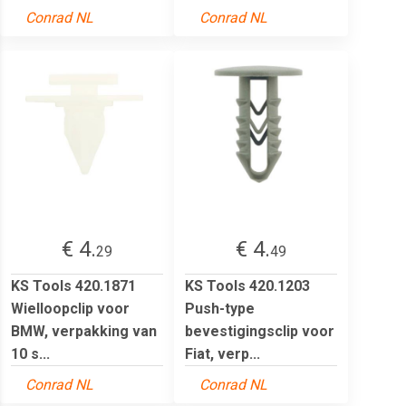
Conrad NL
Conrad NL
€ 4.
€ 4.
29
49
KS Tools 420.1871
KS Tools 420.1203
Wielloopclip voor
Push-type
BMW, verpakking van
bevestigingsclip voor
10 s...
Fiat, verp...
Conrad NL
Conrad NL