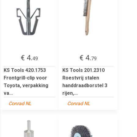
€ 4.
€ 4.
49
79
KS Tools 420.1753
KS Tools 201.2310
Frontgrill-clip voor
Roestvrij stalen
Toyota, verpakking
handdraadborstel 3
va...
rijen,...
Conrad NL
Conrad NL