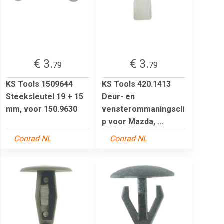
€ 3.
€ 3.
79
79
KS Tools 1509644
KS Tools 420.1413
Steeksleutel 19 + 15
Deur- en
mm, voor 150.9630
vensterommaningscli
p voor Mazda, ...
Conrad NL
Conrad NL