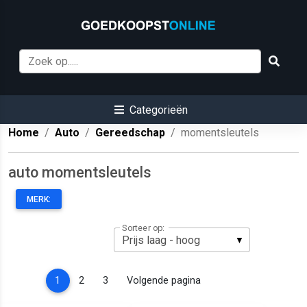
Categorieën
Home
Auto
Gereedschap
momentsleutels
auto momentsleutels
MERK:
Sorteer op:
(current)
1
2
3
Volgende pagina