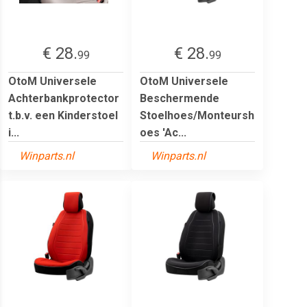
€ 28.
€ 28.
99
99
OtoM Universele
OtoM Universele
Achterbankprotector
Beschermende
t.b.v. een Kinderstoel
Stoelhoes/Monteursh
i...
oes 'Ac...
Winparts.nl
Winparts.nl