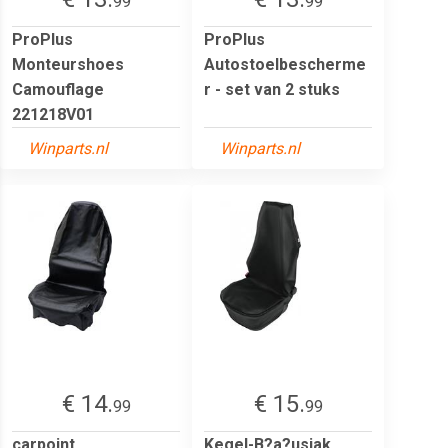
99
99
ProPlus
ProPlus
Monteurshoes
Autostoelbescherme
Camouflage
r - set van 2 stuks
221218V01
Winparts.nl
Winparts.nl
€ 14.
€ 15.
99
99
carpoint
Kegel-B?a?usiak