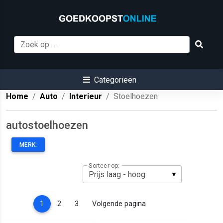
Categorieën
Home
Auto
Interieur
Stoelhoezen
autostoelhoezen
MERK:
Sorteer op:
(current)
1
2
3
Volgende pagina