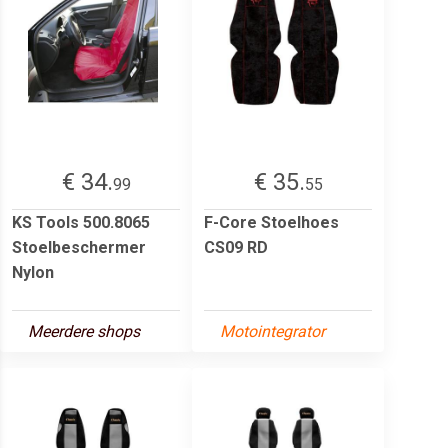
€ 34.
€ 35.
99
55
KS Tools 500.8065
F-Core Stoelhoes
Stoelbeschermer
CS09 RD
Nylon
Meerdere shops
Motointegrator