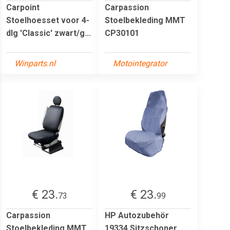
Carpoint
Carpassion
Stoelhoesset voor 4-
Stoelbekleding MMT
dlg 'Classic' zwart/g...
CP30101
Winparts.nl
Motointegrator
€ 23.
€ 23.
73
99
Carpassion
HP Autozubehör
Stoelbekleding MMT
19334 Sitzschoner