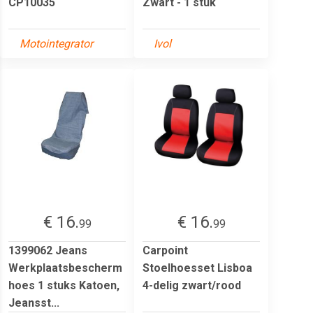
CP10035
Zwart - 1 stuk
Motointegrator
Ivol
€ 16.
€ 16.
99
99
1399062 Jeans
Carpoint
Werkplaatsbescherm
Stoelhoesset Lisboa
hoes 1 stuks Katoen,
4-delig zwart/rood
Jeansst...