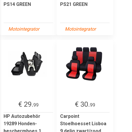
PS14 GREEN
PS21 GREEN
Motointegrator
Motointegrator
€ 29.
€ 30.
99
99
HP Autozubehör
Carpoint
19289 Honden-
Stoelhoesset Lisboa
beschermhoes 1
9 delig zwart/rood