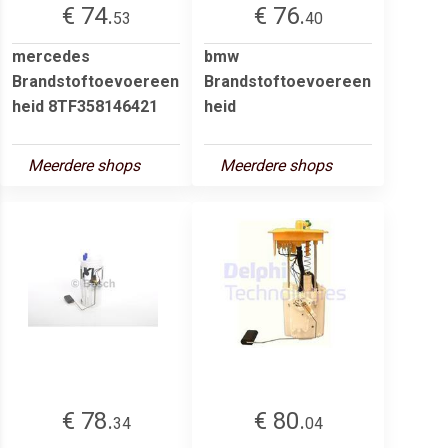
€ 74.
€ 76.
53
40
mercedes
bmw
Brandstoftoevoereen
Brandstoftoevoereen
heid 8TF358146421
heid
Meerdere shops
Meerdere shops
€ 78.
€ 80.
34
04