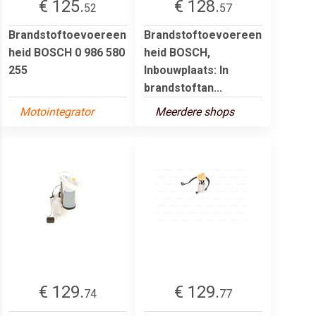
€ 125.
€ 128.
52
57
Brandstoftoevoereen
Brandstoftoevoereen
heid BOSCH 0 986 580
heid BOSCH,
255
Inbouwplaats: In
brandstoftan...
Motointegrator
Meerdere shops
€ 129.
€ 129.
74
77