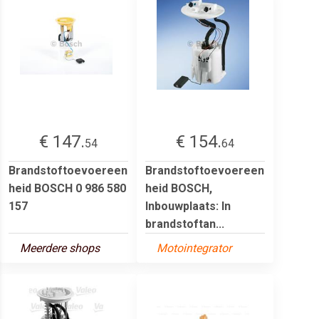
€ 147.
€ 154.
54
64
Brandstoftoevoereen
Brandstoftoevoereen
heid BOSCH 0 986 580
heid BOSCH,
157
Inbouwplaats: In
brandstoftan...
Meerdere shops
Motointegrator