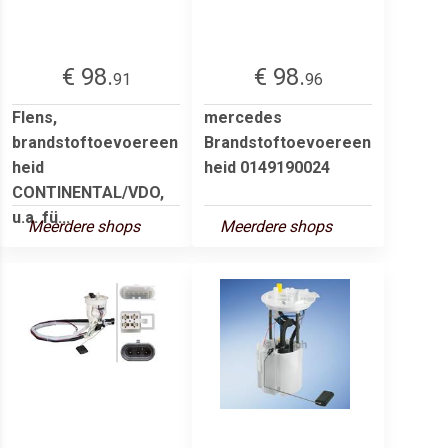
€ 98.
€ 98.
91
96
Flens,
mercedes
brandstoftoevoereen
Brandstoftoevoereen
heid
heid 0149190024
CONTINENTAL/VDO,
u.a. fü...
Meerdere shops
Meerdere shops