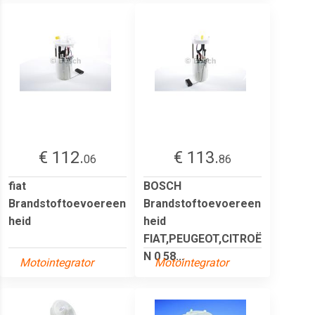
€ 112.
€ 113.
06
86
fiat
BOSCH
Brandstoftoevoereen
Brandstoftoevoereen
heid
heid
FIAT,PEUGEOT,CITROË
N 0 58...
Motointegrator
Motointegrator