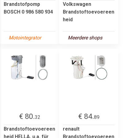
Brandstofpomp
Volkswagen
BOSCH 0 986 580 934
Brandstoftoevoereen
heid
Motointegrator
Meerdere shops
€ 80.
€ 84.
32
89
Brandstoftoevoereen
renault
heid HELLA, u.a. für
Brandstoftoevoereen