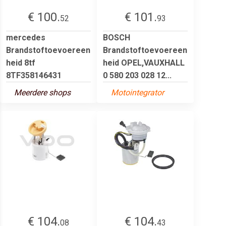
€ 100.
€ 101.
52
93
mercedes
BOSCH
Brandstoftoevoereen
Brandstoftoevoereen
heid 8tf
heid OPEL,VAUXHALL
8TF358146431
0 580 203 028 12...
Meerdere shops
Motointegrator
€ 104.
€ 104.
08
43