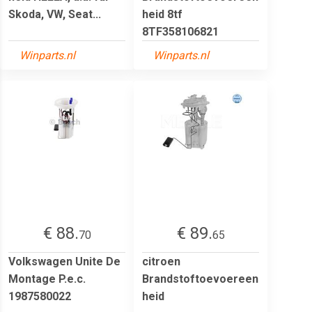
Skoda, VW, Seat...
heid 8tf
8TF358106821
Winparts.nl
Winparts.nl
€ 88.
€ 89.
70
65
Volkswagen Unite De
citroen
Montage P.e.c.
Brandstoftoevoereen
1987580022
heid