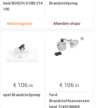
heid BOSCH 0 580 314
Brandstofpomp
195
Motointegrator
Meerdere shops
€ 106.
€ 106.
36
93
opel Brandstofpomp
ford
Brandstoftoevoereen
heid 7149190009