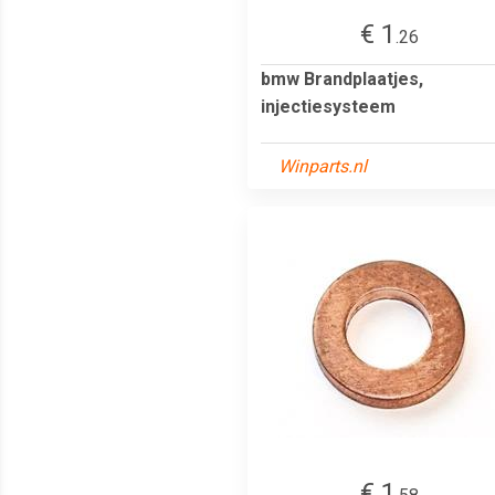
€ 1
.26
bmw Brandplaatjes,
injectiesysteem
Winparts.nl
€ 1