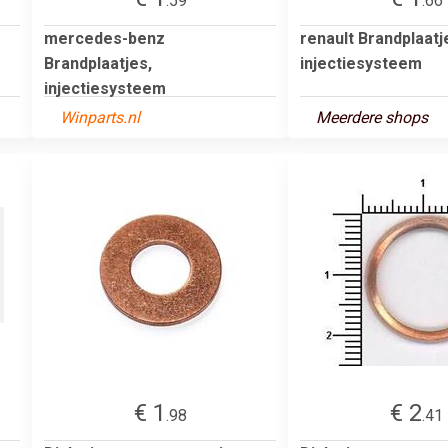
.59
.66
mercedes-benz
renault Brandplaatj
Brandplaatjes,
injectiesysteem
injectiesysteem
Winparts.nl
Meerdere shops
€ 1
€ 2
.98
.41