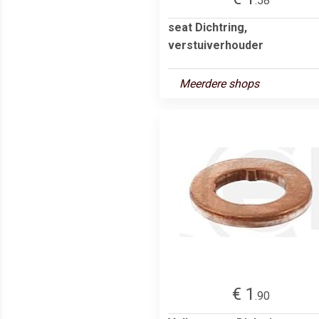
.58
seat Dichtring,
verstuiverhouder
Meerdere shops
€ 1
.90