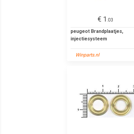
€ 1
.03
peugeot Brandplaatjes,
injectiesysteem
Winparts.nl