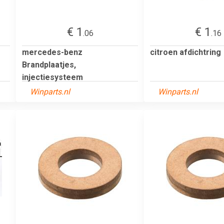
€ 1
€ 1
.06
.16
mercedes-benz
citroen afdichtring
Brandplaatjes,
injectiesysteem
Winparts.nl
Winparts.nl