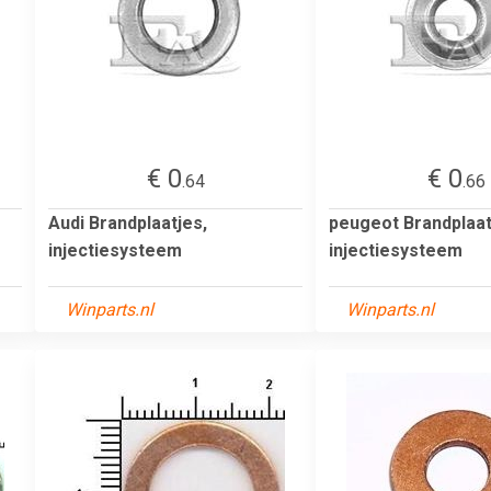
€ 0
€ 0
.64
.66
Audi Brandplaatjes,
peugeot Brandplaat
injectiesysteem
injectiesysteem
Winparts.nl
Winparts.nl