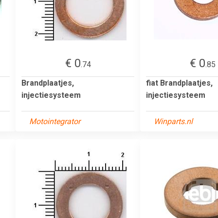
€ 0
€ 0
.74
.85
Brandplaatjes,
fiat Brandplaatjes,
injectiesysteem
injectiesysteem
Motointegrator
Winparts.nl