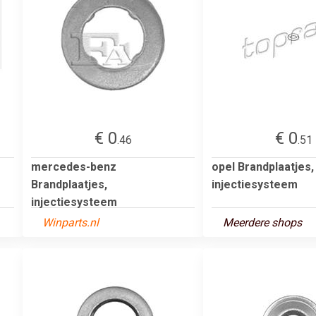
€ 0
€ 0
.46
.51
mercedes-benz
opel Brandplaatjes,
Brandplaatjes,
injectiesysteem
injectiesysteem
Winparts.nl
Meerdere shops