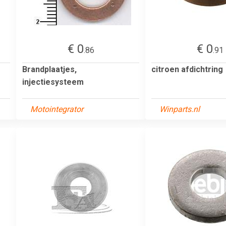
€ 0
€ 0
.86
.91
Brandplaatjes,
citroen afdichtring
injectiesysteem
Motointegrator
Winparts.nl