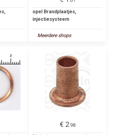
.67
es,
opel Brandplaatjes,
injectiesysteem
Meerdere shops
€ 2
.98