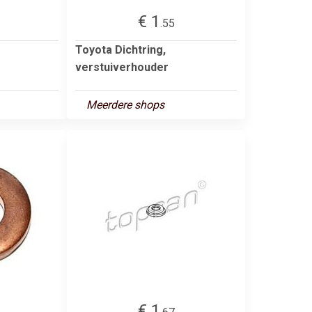
€ 1
.55
Toyota Dichtring,
verstuiverhouder
Meerdere shops
€ 1