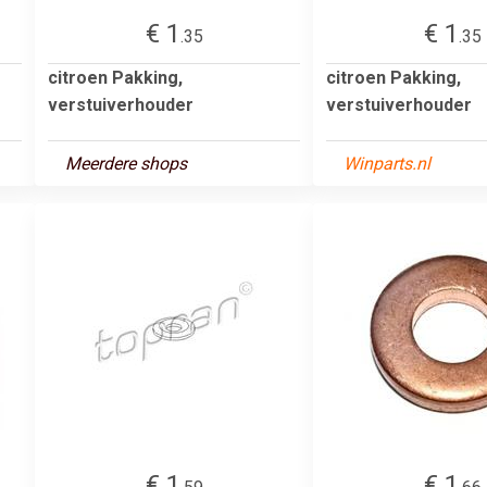
€ 1
€ 1
.35
.35
citroen Pakking,
citroen Pakking,
verstuiverhouder
verstuiverhouder
Meerdere shops
Winparts.nl
€ 1
€ 1