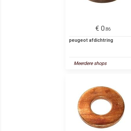
€ 0
.86
peugeot afdichtring
Meerdere shops