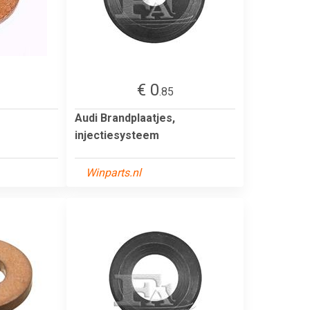
€ 0
.85
Audi Brandplaatjes,
injectiesysteem
Winparts.nl