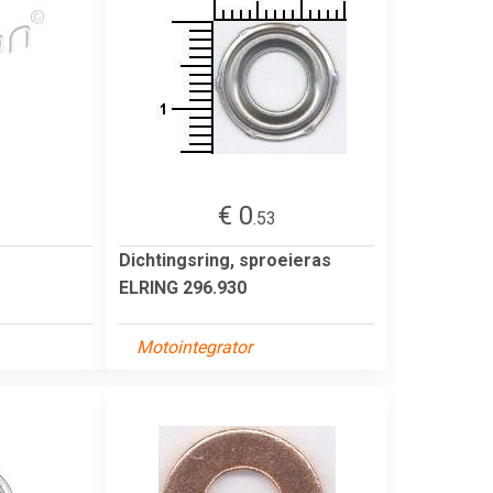
€ 0
.53
Dichtingsring, sproeieras
ELRING 296.930
Motointegrator