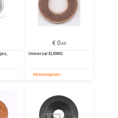
€ 0
.69
jes,
Universal ELRING
Motointegrator