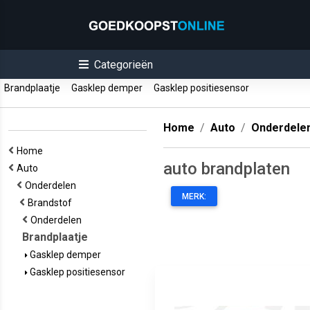
Categorieën
Brandplaatje
Gasklep demper
Gasklep positiesensor
Home
Auto
Onderdele
Home
auto brandplaten
Auto
Onderdelen
MERK:
Brandstof
Onderdelen
Brandplaatje
Gasklep demper
Gasklep positiesensor