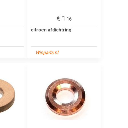
€ 1
.16
citroen afdichtring
Winparts.nl